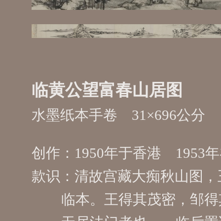
临黄公望富春山居图
水墨纸本手卷
31×696
1950
香港
1953
清故宫藏大痴秋山图，
临本。王得其茂密，邹得