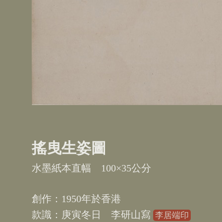
搖曳生姿圖
水墨紙本直幅
100×35
1950
香港
庚寅冬日 李研山寫
李居端印