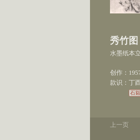
秀竹图
水墨纸本
195
丁
石
上一页