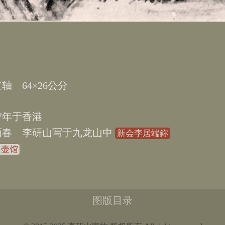
立轴
64×26
7
香港
酉春 李研山写于九龙山中
新会李居端鉨
谿壶馆
图版目录