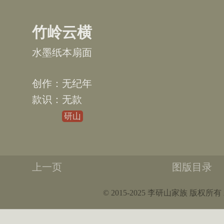
竹岭云横
水墨纸本扇面
无纪
无款
研山
上一页
图版目录
© 2015-2025 李研山家族 版权所有 All r