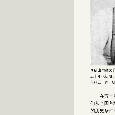
李研山与张大
五十年代初期
年约五十馀，
在五十
们从全国各
的历史条件