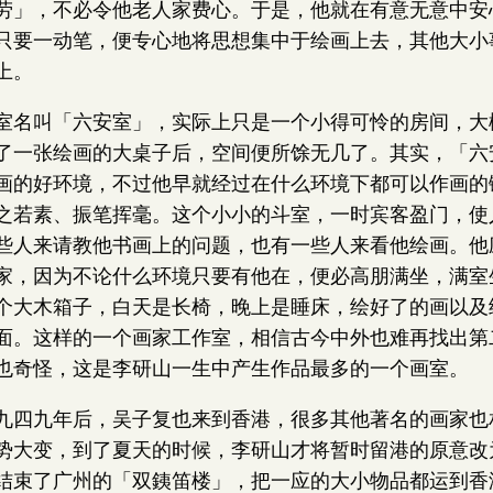
劳」，不必令他老人家费心。于是，他就在有意无意中安
只要一动笔，便专心地将思想集中于绘画上去，其他大小
上。
室名叫「六安室」，实际上只是一个小得可怜的房间，大
了一张绘画的大桌子后，空间便所馀无几了。其实，「六
画的好环境，不过他早就经过在什么环境下都可以作画的
之若素、振笔挥毫。这个小小的斗室，一时宾客盈门，使
些人来请教他书画上的问题，也有一些人来看他绘画。他
家，因为不论什么环境只要有他在，便必高朋满坐，满室
个大木箱子，白天是长椅，晚上是睡床，绘好了的画以及
面。这样的一个画家工作室，相信古今中外也难再找出第
也奇怪，这是李研山一生中产生作品最多的一个画室。
九四九年后，吴子复也来到香港，很多其他著名的画家也
势大变，到了夏天的时候，李研山才将暂时留港的原意改
结束了广州的「双銕笛楼」，把一应的大小物品都运到香