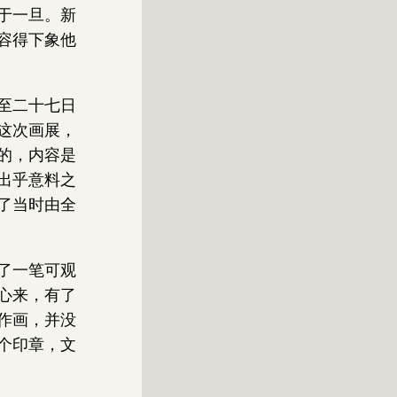
于一旦。新
容得下象他
至二十七日
这次画展，
的，内容是
出乎意料之
了当时由全
了一笔可观
心来，有了
作画，并没
个印章，文