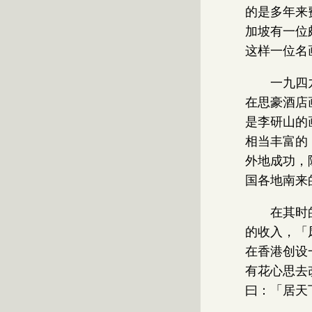
的是多年来
加坡有一位
这样一位名
一九四
在思豪酒店
是李研山的
相当丰富的
外地成功，
国各地南来
在其时
的收入，「
在香港创设
有花心思去
曰：「居天