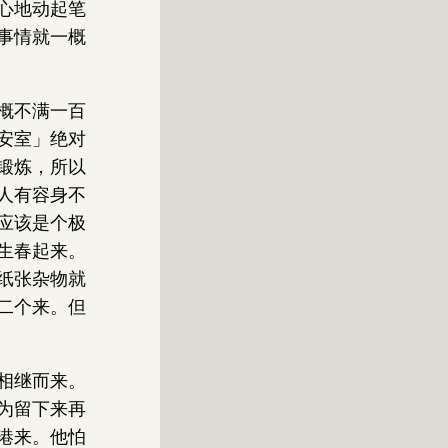
心地动起笔
事情就一概
概不满一百
安室」绝对
锻炼，所以
人有容身不
应该是个极
生春起来。
纸张杂物就
二个来。但
相继而来。
为留下来再
港来。他怕