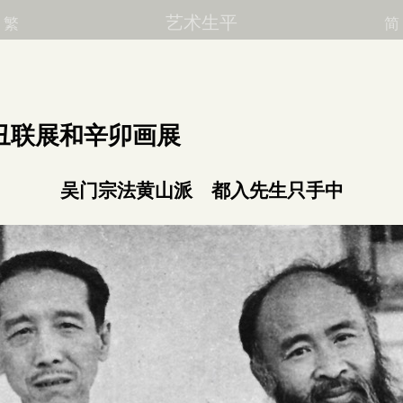
艺术生平
繁
简
丑联展和辛卯画展
吴门宗法黄山派 都入先生只手中