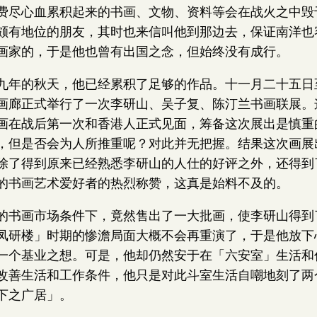
费尽心血累积起来的书画、文物、资料等会在战火之中毁
颇有地位的朋友，其时也来信叫他到那边去，保证南洋也
画家的，于是他也曾有出国之念，但始终没有成行。
九年的秋天，他已经累积了足够的作品。十一月二十五日
画廊正式举行了一次李研山、吴子复、陈汀兰书画联展。
画在战后第一次和香港人正式见面，筹备这次展出是慎重
，但是否会为人所推重呢？对此并无把握。结果这次画展
除了得到原来已经熟悉李研山的人仕的好评之外，还得到
的书画艺术爱好者的热烈称赞，这真是始料不及的。
的书画市场条件下，竟然售出了一大批画，使李研山得到
凤研楼」时期的惨澹局面大概不会再重演了，于是他放下
一个基业之想。可是，他却仍然安于在「六安室」生活和
改善生活和工作条件，他只是对此斗室生活自嘲地刻了两
下之广居」。