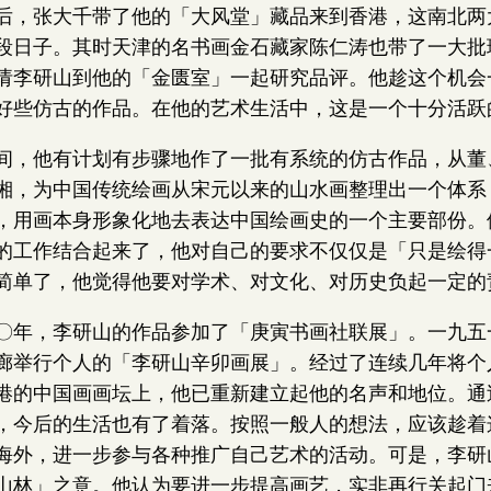
后，张大千带了他的「大风堂」藏品来到香港，这南北两
段日子。其时天津的名书画金石藏家陈仁涛也带了一大批
请李研山到他的「金匮室」一起研究品评。他趁这个机会
好些仿古的作品。在他的艺术生活中，这是一个十分活跃
间，他有计划有步骤地作了一批有系统的仿古作品，从董
湘，为中国传统绘画从宋元以来的山水画整理出一个体系
，用画本身形象化地去表达中国绘画史的一个主要部份。
的工作结合起来了，他对自己的要求不仅仅是「只是绘得
简单了，他觉得他要对学术、对文化、对历史负起一定的
〇年，李研山的作品参加了「庚寅书画社联展」。一九五
廊举行个人的「李研山辛卯画展」。经过了连续几年将个
港的中国画画坛上，他已重新建立起他的名声和地位。通
，今后的生活也有了着落。按照一般人的想法，应该趁着
海外，进一步参与各种推广自己艺术的活动。可是，李研
山林」之意。他认为要进一步提高画艺，实非再行关起门