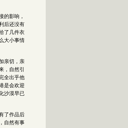
接的影响，
利后还没有
拾了几件衣
么大小事情
加亲切，亲
来，自然引
完全出乎他
港是会欢迎
化沙漠早已
有了作品后
，自然有事