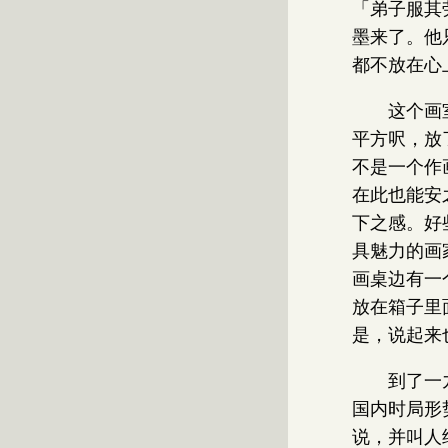
「弟子服其
墨来了。他
都不放在心
这个画
平方呎，放
不是一个作
在此也能安
下之感。好
具魅力的画
画桌边有一
放在箱子里
是，说起来
到了一
国内时局形
说，并叫人