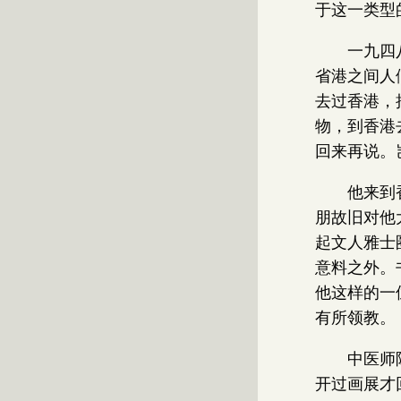
于这一类型
一九四
省港之间人
去过香港，
物，到香港
回来再说。
他来到
朋故旧对他
起文人雅士
意料之外。
他这样的一
有所领教。
中医师
开过画展才