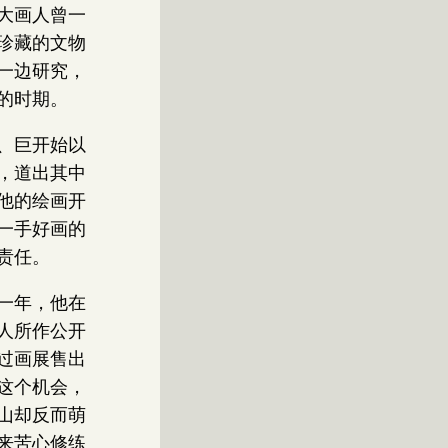
大画人曾一
珍藏的文物
一边研究，
的时期。
、巨开始以
，道出其中
他的绘画开
一手好画的
责任。
一年，他在
人所作公开
过画展售出
这个机会，
山却反而萌
来苦心修练