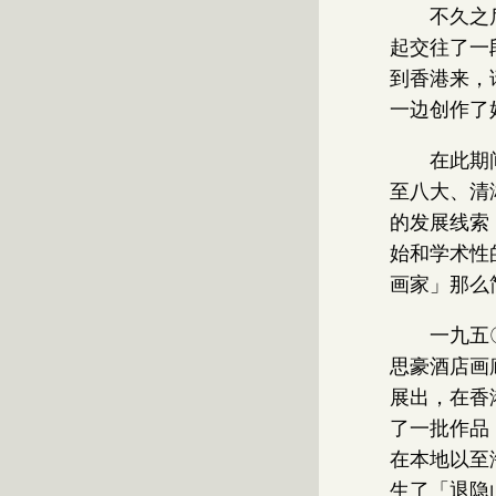
不久之
起交往了一
到香港来，
一边创作了
在此期
至八大、清
的发展线索
始和学术性
画家」那么
一九五
思豪酒店画
展出，在香
了一批作品
在本地以至
生了「退隐