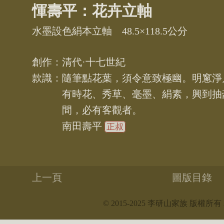
惲壽平：花卉立軸
水墨設色絹本立軸
48.5×118.5
清代·十七世紀
隨筆點花葉，須令意致極幽。明窻淨
有時花、秀草、毫墨、絹素，興到抽
間，必有客觀者。
南田壽平
正叔
上一頁
圖版目錄
© 2015-2025 李研山家族 版權所有 All r